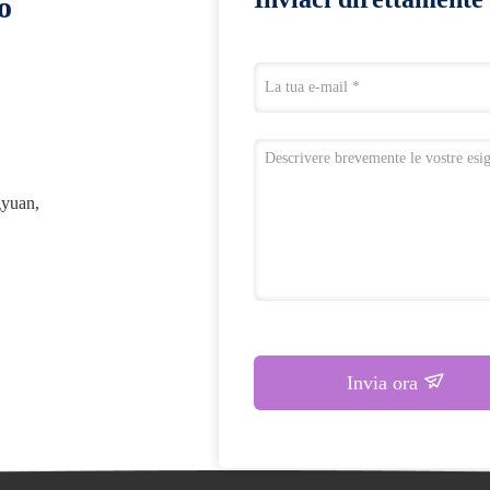
o
gyuan,
Invia ora