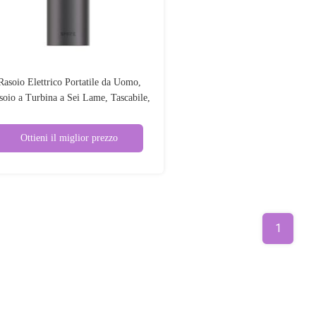
Rasoio Elettrico Portatile da Uomo,
soio a Turbina a Sei Lame, Tascabile,
Impermeabile IPX7, Ricaricabile,
imentato da USB, Rotante, per Viso e
Ottieni il miglior prezzo
Corpo, Uso Domestico 1
1