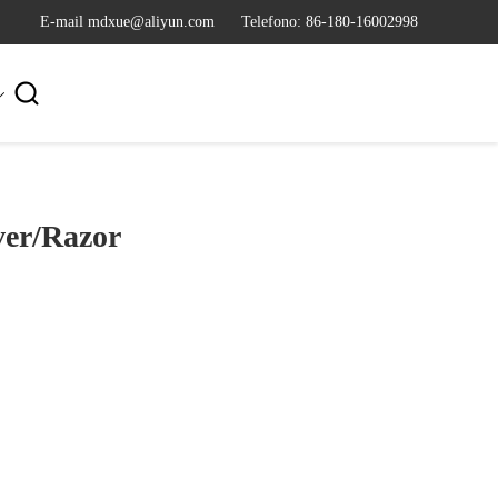
E-mail mdxue@aliyun.com
Telefono: 86-180-16002998

ver/Razor