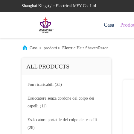
Shanghai Kingstyle Electrical MFY Co. Ltd
Casa
Prodot
Casa.
>
prodotti
>
Electric Hair Shaver/Razor
ALL PRODUCTS
Fon ricaricabili
(23)
Essiccatore senza cordone del colpo dei
capelli
(11)
Essiccatore portatile del colpo dei capelli
(28)