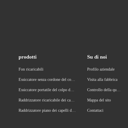
prodotti
Su di noi
Fon ricaricabili
Profilo aziendale
Essiccatore senza cordone del colp
Visita alla fabbrica
o dei capelli
Essiccatore portatile del colpo dei
Controllo della quali
capelli
tà
Raddrizzatore ricaricabile dei capel
Mappa del sito
li
Raddrizzatore piano dei capelli del
Contattaci
ferro