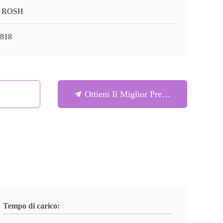
/ ROSH
818
Ottieni Il Miglior Prezzo
Tempo di carico: