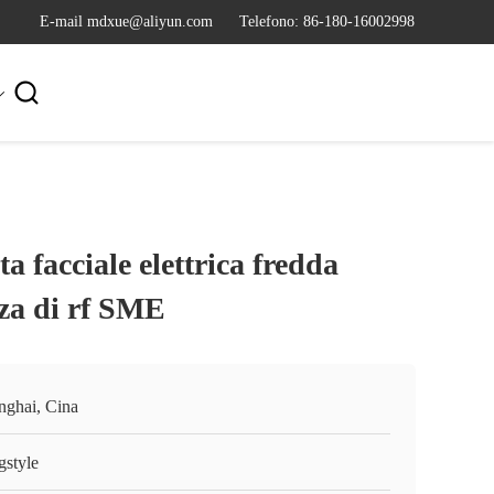
E-mail mdxue@aliyun.com
Telefono: 86-180-16002998

a facciale elettrica fredda
zza di rf SME
nghai, Cina
gstyle