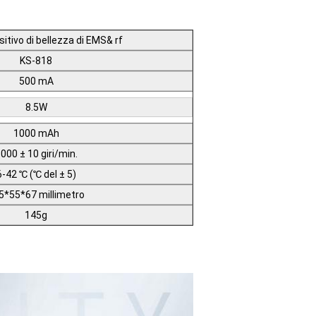
sitivo di bellezza di EMS& rf
KS-818
500 mA
8.5W
1000 mAh
000 ± 10 giri/min.
6-42 ℃ (℃ del ± 5)
5*55*67 millimetro
145g