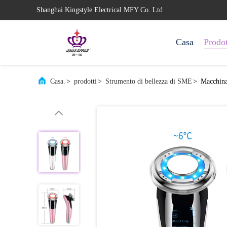
Shanghai Kingstyle Electrical MFY Co. Ltd
Casa
Prodot
Casa.
>
prodotti
>
Strumento di bellezza di SME
>
Macchina 